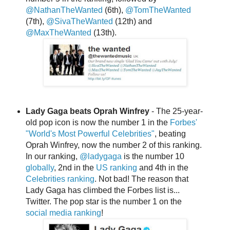
@NathanTheWanted
(6th),
@TomTheWanted
(7th),
@SivaTheWanted
(12th) and
@MaxTheWanted
(13th).
Lady Gaga beats Oprah Winfrey
- The 25-year-
old pop icon is now the number 1 in the
Forbes'
"World's Most Powerful Celebrities"
, beating
Oprah Winfrey, now the number 2 of this ranking.
In our ranking,
@ladygaga
is the number 10
globally
, 2nd in the
US ranking
and 4th in the
Celebrities ranking
. Not bad! The reason that
Lady Gaga has climbed the Forbes list is...
Twitter. The pop star is the number 1 on the
social
media ranking
!