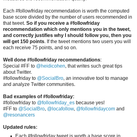
Each #followfriday recommendation is worth the computed
base score divided by the number of users recommended in
that tweet.
So if you receive a #followfriday
recommendation which only mentions you in the tweet,
and correctly justifies why I should follow you, then you
will get 150 points
. If the tweet mentions two users you will
each receive 75 points, and so on.
Well done #followfriday recommendations
:
Special #FF to
@heidicohen
, that writes such great tips
about Twitter.
#followfriday to
@SocialBro
, an innovative tool to manage
and analyze Twitter communities.
Bad examples of #followfriday:
#followfriday to
@followfriday_es
because yes!
#FF to
@SocialBro
,
@locafollow
,
@followfridaycom
and
@resonancers
Updated rules:
Each #followfriday tweet is worth a base score in