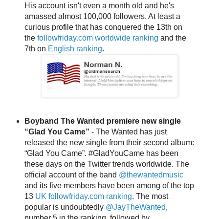
His account isn't even a month old and he's
amassed almost 100,000 followers. At least a
curious profile that has conquered the 13th on
the
followfriday.com worldwide ranking
and the
7th on
English ranking
.
Boyband The Wanted premiere new single
“Glad You Came”
- The Wanted has just
released the new single from their second album:
“Glad You Came”. #GladYouCame has been
these days on the Twitter trends worldwide. The
official account of the band
@thewantedmusic
and its five members have been among of the top
13
UK
followfriday.com ranking
. The most
popular is undoubtedly
@JayTheWanted
,
number 5 in the ranking, followed by